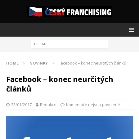
HOME
NOVINKY
Facebook – konec neurčitých článků
Facebook – konec neurčitých
článků
23/01/2017
Redakce
Komentáře nejsou povolené