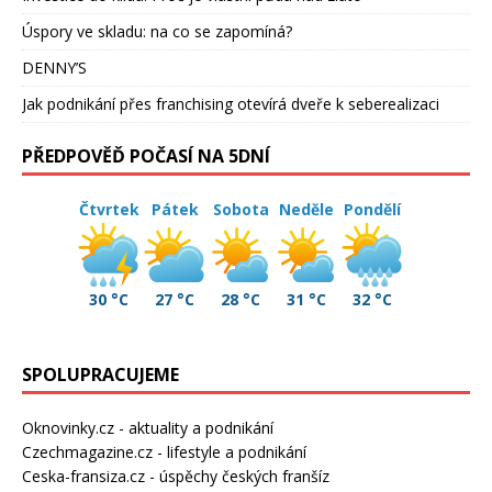
Úspory ve skladu: na co se zapomíná?
DENNY’S
Jak podnikání přes franchising otevírá dveře k seberealizaci
PŘEDPOVĚĎ POČASÍ NA 5DNÍ
Čtvrtek
Pátek
Sobota
Neděle
Pondělí
30 °C
27 °C
28 °C
31 °C
32 °C
SPOLUPRACUJEME
Oknovinky.cz
- aktuality a podnikání
Czechmagazine.cz
- lifestyle a podnikání
Ceska-fransiza.cz
- úspěchy českých franšíz