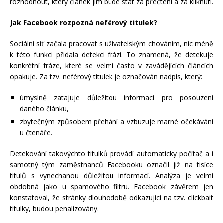
rozhodnout, který článek jim bude stát za přečtení a za kliknutí.
Jak Facebook rozpozná neférový titulek?
Sociální síť začala pracovat s uživatelským chováním, nic méně
k této funkci přidala detekci frází. To znamená, že detekuje
konkrétní fráze, které se velmi často v zavádějících článcích
opakuje. Za tzv. neférový titulek je označován nadpis, který:
úmyslně zatajuje důležitou informaci pro posouzení
daného článku,
zbytečným způsobem přehání a vzbuzuje marné očekávání
u čtenáře.
Detekování takovýchto titulků provádí automaticky počítač a i
samotný tým zaměstnanců Facebooku označil již na tisíce
titulů s vynechanou důležitou informací. Analýza je velmi
obdobná jako u spamového filtru. Facebook závěrem jen
konstatoval, že stránky dlouhodobě odkazující na tzv. clickbait
titulky, budou penalizovány.