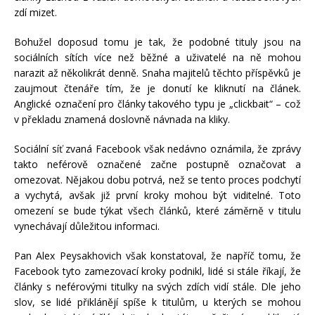
zdí mizet.
Bohužel doposud tomu je tak, že podobné tituly jsou na
sociálních sítích více než běžné a uživatelé na ně mohou
narazit až několikrát denně. Snaha majitelů těchto příspěvků je
zaujmout čtenáře tím, že je donutí ke kliknutí na článek.
Anglické označení pro články takového typu je „clickbait“ – což
v překladu znamená doslovně návnada na kliky.
Sociální síť zvaná Facebook však nedávno oznámila, že zprávy
takto neférově označené začne postupně označovat a
omezovat. Nějakou dobu potrvá, než se tento proces podchytí
a vychytá, avšak již první kroky mohou být viditelné. Toto
omezení se bude týkat všech článků, které záměrně v titulu
vynechávají důležitou informaci.
Pan Alex Peysakhovich však konstatoval, že napříč tomu, že
Facebook tyto zamezovací kroky podnikl, lidé si stále říkají, že
články s neférovými titulky na svých zdích vidí stále. Dle jeho
slov, se lidé přiklánějí spíše k titulům, u kterých se mohou