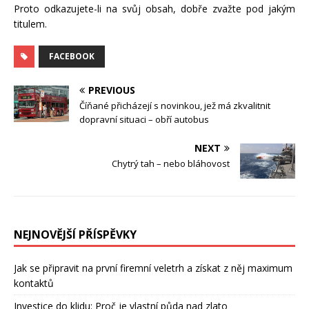
Proto odkazujete-li na svůj obsah, dobře zvažte pod jakým
titulem.
FACEBOOK
PREVIOUS
Číňané přicházejí s novinkou, jež má zkvalitnit
dopravní situaci – obří autobus
NEXT
Chytrý tah – nebo bláhovost
NEJNOVĚJŠÍ PŘÍSPĚVKY
Jak se připravit na první firemní veletrh a získat z něj maximum
kontaktů
Investice do klidu: Proč je vlastní půda nad zlato