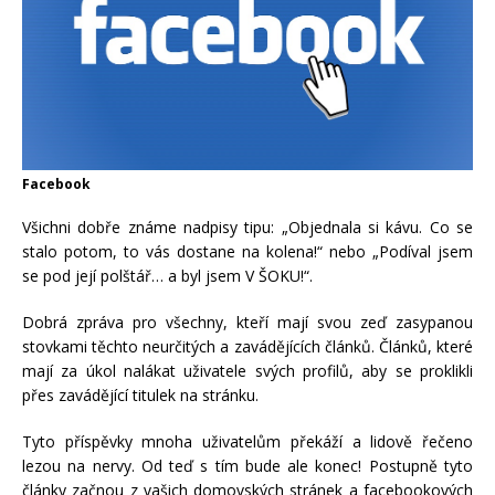
Facebook
Všichni dobře známe nadpisy tipu: „Objednala si kávu. Co se
stalo potom, to vás dostane na kolena!“ nebo „Podíval jsem
se pod její polštář… a byl jsem V ŠOKU!“.
Dobrá zpráva pro všechny, kteří mají svou zeď zasypanou
stovkami těchto neurčitých a zavádějících článků. Článků, které
mají za úkol nalákat uživatele svých profilů, aby se proklikli
přes zavádějící titulek na stránku.
Tyto příspěvky mnoha uživatelům překáží a lidově řečeno
lezou na nervy. Od teď s tím bude ale konec! Postupně tyto
články začnou z vašich domovských stránek a facebookových