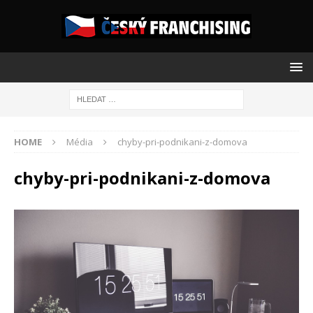
HOME
Média
chyby-pri-podnikani-z-domova
chyby-pri-podnikani-z-domova