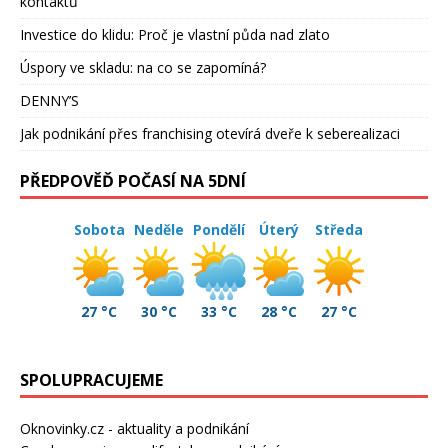
kontaktů
Investice do klidu: Proč je vlastní půda nad zlato
Úspory ve skladu: na co se zapomíná?
DENNY’S
Jak podnikání přes franchising otevírá dveře k seberealizaci
PŘEDPOVĚĎ POČASÍ NA 5DNÍ
Sobota
Neděle
Pondělí
Úterý
Středa
27 °C
30 °C
33 °C
28 °C
27 °C
SPOLUPRACUJEME
Oknovinky.cz
- aktuality a podnikání