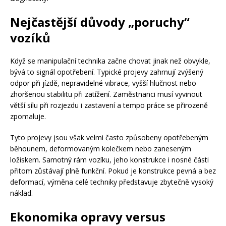
Nejčastější důvody „poruchy“
vozíků
Když se manipulační technika začne chovat jinak než obvykle,
bývá to signál opotřebení. Typické projevy zahrnují zvýšený
odpor při jízdě, nepravidelné vibrace, vyšší hlučnost nebo
zhoršenou stabilitu při zatížení. Zaměstnanci musí vyvinout
větší sílu při rozjezdu i zastavení a tempo práce se přirozeně
zpomaluje.
Tyto projevy jsou však velmi často způsobeny opotřebeným
běhounem, deformovaným kolečkem nebo zaneseným
ložiskem. Samotný rám vozíku, jeho konstrukce i nosné části
přitom zůstávají plně funkční. Pokud je konstrukce pevná a bez
deformací, výměna celé techniky představuje zbytečně vysoký
náklad.
Ekonomika opravy versus