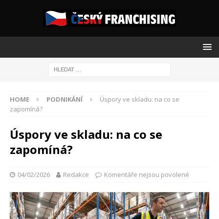
HOME
PODNIKÁNÍ
Úspory ve skladu: na co se
zapomíná?
Úspory ve skladu: na co se
zapomíná?
04/02/2026
Redakce
Komentáře nejsou povolené