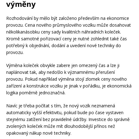
výměny
Rozhodování by mělo být založeno především na ekonomice
provozu. Cena nového průmyslového vozíku může dosahovat
několikanásobku ceny sady kvalitních náhradních koleček.
Kromě samotné pořizovací ceny je nutné zohlednit také čas
potřebný k objednání, dodání a uvedení nové techniky do
provozu.
Výměna koleček obvykle zabere jen omezený čas a lze ji
naplánovat tak, aby nedošlo k významnému přerušení
provozu. Pokud například výměna stojí zlomek ceny nového
zařízení a konstrukce vozíku je jinak v pořádku, je ekonomická
logika poměrně jednoznačná.
Navíc je třeba počítat s tím, že nový vozík neznamená
automaticky vyšší efektivitu, pokud bude po čase vystaven
stejnému zatížení bez pravidelné údržby. Investice do správně
zvolených koleček může mít dlouhodobější přínos než
opakovaný nákup nové techniky.