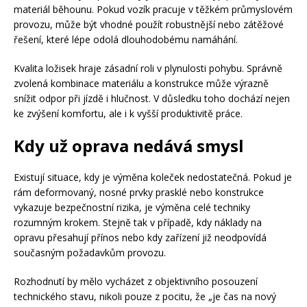
materiál běhounu. Pokud vozík pracuje v těžkém průmyslovém
provozu, může být vhodné použít robustnější nebo zátěžové
řešení, které lépe odolá dlouhodobému namáhání.
Kvalita ložisek hraje zásadní roli v plynulosti pohybu. Správně
zvolená kombinace materiálu a konstrukce může výrazně
snížit odpor při jízdě i hlučnost. V důsledku toho dochází nejen
ke zvýšení komfortu, ale i k vyšší produktivitě práce.
Kdy už oprava nedává smysl
Existují situace, kdy je výměna koleček nedostatečná. Pokud je
rám deformovaný, nosné prvky prasklé nebo konstrukce
vykazuje bezpečnostní rizika, je výměna celé techniky
rozumným krokem. Stejně tak v případě, kdy náklady na
opravu přesahují přínos nebo kdy zařízení již neodpovídá
současným požadavkům provozu.
Rozhodnutí by mělo vycházet z objektivního posouzení
technického stavu, nikoli pouze z pocitu, že „je čas na nový