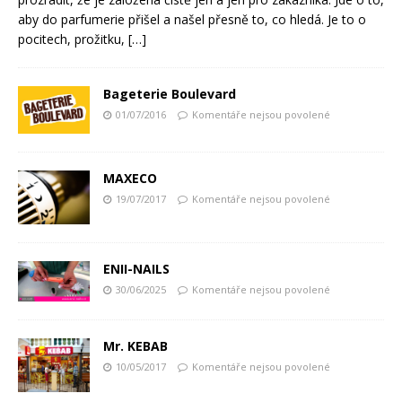
aby do parfumerie přišel a našel přesně to, co hledá. Je to o
pocitech, prožitku,
[…]
Bageterie Boulevard
01/07/2016
Komentáře nejsou povolené
MAXECO
19/07/2017
Komentáře nejsou povolené
ENII-NAILS
30/06/2025
Komentáře nejsou povolené
Mr. KEBAB
10/05/2017
Komentáře nejsou povolené