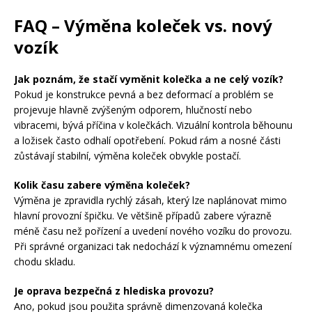
FAQ – Výměna koleček vs. nový
vozík
Jak poznám, že stačí vyměnit kolečka a ne celý vozík?
Pokud je konstrukce pevná a bez deformací a problém se
projevuje hlavně zvýšeným odporem, hlučností nebo
vibracemi, bývá příčina v kolečkách. Vizuální kontrola běhounu
a ložisek často odhalí opotřebení. Pokud rám a nosné části
zůstávají stabilní, výměna koleček obvykle postačí.
Kolik času zabere výměna koleček?
Výměna je zpravidla rychlý zásah, který lze naplánovat mimo
hlavní provozní špičku. Ve většině případů zabere výrazně
méně času než pořízení a uvedení nového vozíku do provozu.
Při správné organizaci tak nedochází k významnému omezení
chodu skladu.
Je oprava bezpečná z hlediska provozu?
Ano, pokud jsou použita správně dimenzovaná kolečka