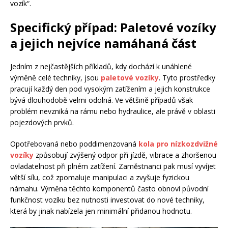
vozík“.
Specifický případ: Paletové vozíky
a jejich nejvíce namáhaná část
Jedním z nejčastějších příkladů, kdy dochází k unáhlené
výměně celé techniky, jsou
paletové vozíky
. Tyto prostředky
pracují každý den pod vysokým zatížením a jejich konstrukce
bývá dlouhodobě velmi odolná. Ve většině případů však
problém nevzniká na rámu nebo hydraulice, ale právě v oblasti
pojezdových prvků.
Opotřebovaná nebo poddimenzovaná
kola pro nízkozdvižné
vozíky
způsobují zvýšený odpor při jízdě, vibrace a zhoršenou
ovladatelnost při plném zatížení. Zaměstnanci pak musí vyvíjet
větší sílu, což zpomaluje manipulaci a zvyšuje fyzickou
námahu. Výměna těchto komponentů často obnoví původní
funkčnost vozíku bez nutnosti investovat do nové techniky,
která by jinak nabízela jen minimální přidanou hodnotu.