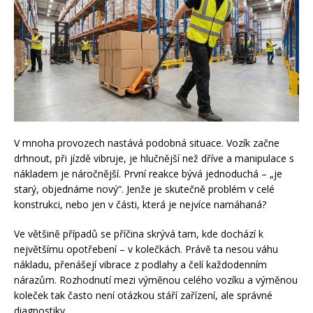
V mnoha provozech nastává podobná situace. Vozík začne
drhnout, při jízdě vibruje, je hlučnější než dříve a manipulace s
nákladem je náročnější. První reakce bývá jednoduchá – „je
starý, objednáme nový“. Jenže je skutečně problém v celé
konstrukci, nebo jen v části, která je nejvíce namáhaná?
Ve většině případů se příčina skrývá tam, kde dochází k
největšímu opotřebení – v kolečkách. Právě ta nesou váhu
nákladu, přenášejí vibrace z podlahy a čelí každodenním
nárazům. Rozhodnutí mezi výměnou celého vozíku a výměnou
koleček tak často není otázkou stáří zařízení, ale správné
diagnostiky.