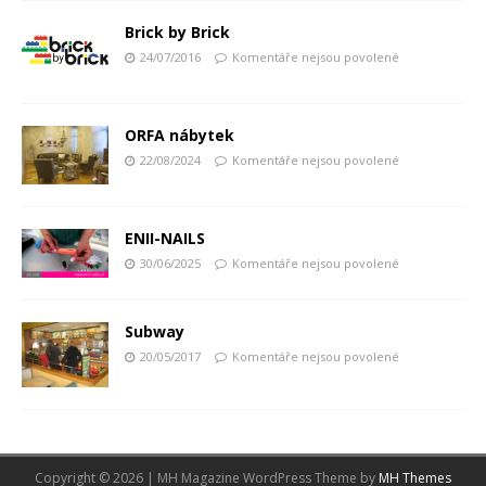
Brick by Brick
24/07/2016
Komentáře nejsou povolené
ORFA nábytek
22/08/2024
Komentáře nejsou povolené
ENII-NAILS
30/06/2025
Komentáře nejsou povolené
Subway
20/05/2017
Komentáře nejsou povolené
Copyright © 2026 | MH Magazine WordPress Theme by
MH Themes