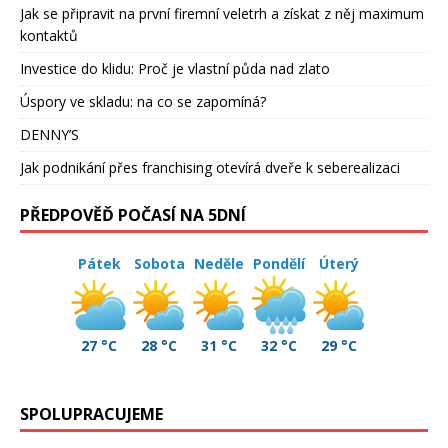
Jak se připravit na první firemní veletrh a získat z něj maximum
kontaktů
Investice do klidu: Proč je vlastní půda nad zlato
Úspory ve skladu: na co se zapomíná?
DENNY’S
Jak podnikání přes franchising otevírá dveře k seberealizaci
PŘEDPOVĚĎ POČASÍ NA 5DNÍ
Pátek
Sobota
Neděle
Pondělí
Úterý
27 °C
28 °C
31 °C
32 °C
29 °C
SPOLUPRACUJEME